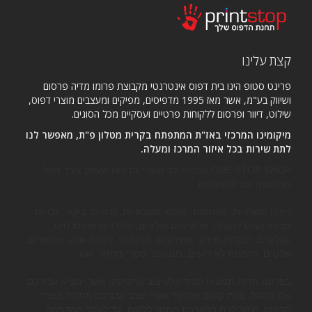
קצת עלינו
פרינט סטופ הינו בית דפוס אינטרנטי מקבוצת פרומו מדיה פרסום
ושיווק בע"מ, אשר מאז 1995 מדפיסים, מפיקים ומעצבים מוצרי דפוס,
שילוט, דיוור ופרסום ללקוחות פרטיים ועסקיים מכל הסוגים.
מיקומינו המרכזי באז"ת המתפתח בקרית מטלון פ"ת, מאפשר לנו
לתת שירות בכל איזור המרכז ומעלה.
ONE STOP SHOP אמיתי. כל מוצרי הדפוס שעסק צורך החל
מהקמתו ועד להצלחתו.
ניירת משרדית, מעטפות, פנקסי חשבוניות, כרטיסי ביקור, גלויות
מבצע ושוברי הנחה, פלאיירים ועלונים, פולדרים ואינסרטים,
קטלוגים, חוברות מידע, מחירונים, חותמות, לוחות שנה, פוסטרים,
שלטים, הזמנות לאירועים, מגנטים, ספרי מחזור ועוד,...
בפרומו מדיה תמצאו סטודיו לעיצוב וגרפיקה, אשר ימציא עבורכם
את הגלגל. צוות קשוב ומוכשר אשר יעצב עבורכם את כל מוצרי
הדפוס, יעזור לכם בהעברת המסר ללקוח, עד לשלב ההדפסה.