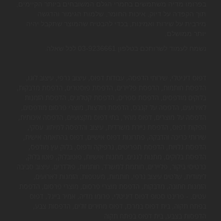
בפרומו מדיה משתמשים בחמרי הגלם המשובחים ביותר הקיימים,
תוך הקפדה על דיוק, איכות החומר, שלמות הגימור והדגשה
מירבית על שירות ואמינות, בכדי להבטיח שהמוצר שתקבל יהיה
יותר ממושלם.
נשמח לעמוד לשרותכם בטלפון 03-9236661 לכל שאלה.
דפוס דיגיטלי, שירותי הדפסה, עבודות דפוס, עיצוב גרפי, עיצוב לוגו,
הדפסת חותמות, הדפסת פליירים, הדפסת פוסטרים, הדפסת מדבקות,
בלוקים מודפסים, הדפסת ספרים, הדפסת קטלוגים, הדפסת הזמנות
לאירועים, הדפסה על קנבס, הדפסת חולצות, מוצרי פרסום מודפסים,
הדפסה על מוצרים, דפוס מהיר, בתי דפוס מקצועיים, הדפסה איכותית,
הפקות דפוס, הדפסת ניירת משרדית, עיצוב והדפסה למיתוג עסקי,
שירותי כריכה והדבקה, פתרונות דפוס אישיים, דפוס בהתאמה אישית,
הדפסת גלויות, הדפסת תפריטים, גרפיקה ודפוס, בלוק עץ מודפס,
הדפסת בלוקים, מתנות לגנים, מתנות אישיות, פוטובלוק, פוטו בלוק,
כרטיסי ביקור, פליירים, חותמת למשרד, חותמות, פולדרים, עיצוב סביבה
לימודית, שלטים עיצוב גרפי, חותמות, מעטפות, הזמנות לארועים,
הזמנות חתונה, מדבקות, הדפסת מוצרי פרסום, מוצרי פרסום, הדפסת
עטים, - פרינט סטופ דפוס דיגיטלי, פרומו מדיה, אמיר בייגל, דפוס
בפתח תקוה, בית דפוס במרכז, דפוס מחירים זולים, הדפסות צבע,
הדפסות בצבע, בית דפוס בפתח תקוה