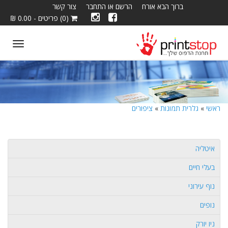
ברוך הבא אורח
הרשם או התחבר
צור קשר
(0) פריטים - 0.00 ₪
ggle
tion
ראשי
»
גלרית תמונות
»
ציפורים
איטליה
בעלי חיים
נוף עירוני
נופים
ניו יורק