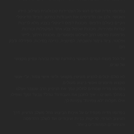
בפרומו מדיה שמים דגש על הצטיידות טכנולוגית בשילוב הידע
האנושי. ולכן אנו מדפיסים את העבודות במיטב הציוד הדיגיטלי
הקיים בעולם הדפוס. מכונות דפוס דיגיטלי בצבע מלא לריצות
קצרות ומהירות, מכונות שכפול צבע אחד המקפלות וכורכות,
מדפסות פורמט רחב לשילוט ופוסטרים, מכונות חיתוך, לייזר
ופלוטר, ציוד גימור והשבחה, למינציה, כריכה בסיכות, ספירלה ודבק
חם.
על הכל מנצח הגורם האנושי בתודעת שרות גבוהה ונסיון מקצועי
של שנים.
לא כולם יכולים להציע מוניטין מקצועי וליווי אישי צמוד, ע"י אנשי
מקצוע מיומנים ואנשי ביצוע מעולים.
בפרומו מדיה שמחים לחלוק עמך את הניסיון הרב שנצבר אצלנו
במהלך השנים – איך לתכנן את העבודה? גודל? צבע? זמן? ואפילו,
אילו תקלות "לא צפויות" צפויות לך.
בפרומו מדיה מקפידים על איכות הביצוע החל משלב הרעיון, דרך
העיצוב הגרפי, סריקות, בניות ועיבודים ועד לשלב ההדפסה
והגימורים המהודרים ביותר.